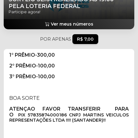
PELA LOTERIA FEDERAL
Participe agora!
Ver meus números
POR APENAS
R$ 7,00
1° PRÊMIO-300,00
2° PRÊMIO-100,00
3° PRÊMIO-100,00
BOA SORTE
ATENÇAO FAVOR TRANSFERIR PARA
O
PIX
57835874000186 CNPJ
MARTINS VEICULOS
REPRESENTAÇÕES LTDA !!!! (SANTANDER)
!!