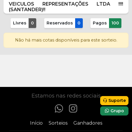
VEICULOS REPRESENTAÇÕES LTDA !!!!
(SANTANDER)!!
Livres
0
Reservados
0
Pagos
100
Não há mais cotas disponíveis para este sorteio.
Participar
R$
0,00
Estamos nas redes sociais
Suporte
Grupo
Início
Sorteios
Ganhadores