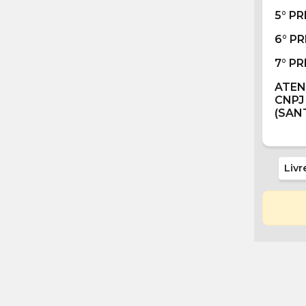
5° P
6° P
7° P
ATE
CNP
(SAN
Livr