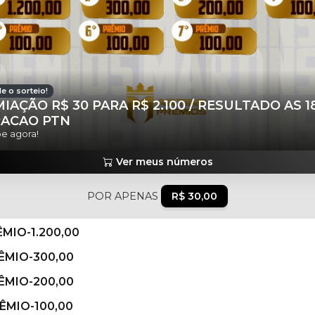
e o sorteio!
IAÇÃO R$ 30 PARA R$ 2.100 / RESULTADO AS 1
RACAO PTN
pe agora!
Ver meus números
POR APENAS
R$ 30,00
ÊMIO-1.200,00
RÊMIO-300,00
RÊMIO-200,00
RÊMIO-100,00