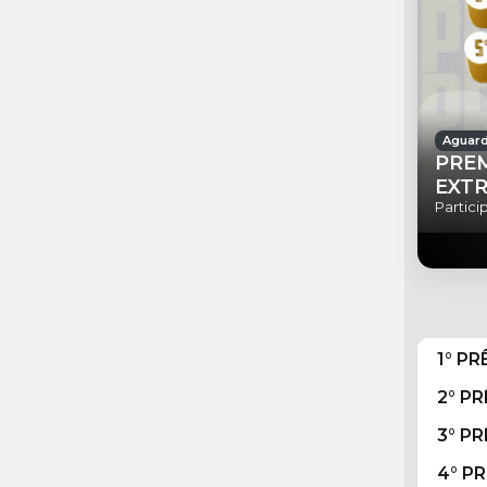
Aguard
PREM
EXT
Partici
1° PR
2° P
3° P
4° P