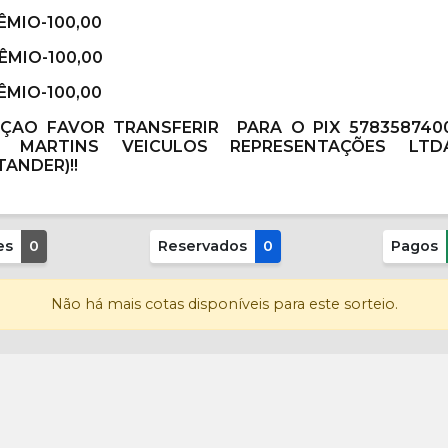
RÊMIO-100,00
RÊMIO-100,00
RÊMIO-100,00
NÇAO FAVOR TRANSFERIR PARA O
PIX 578358740
J MARTINS VEICULOS REPRESENTAÇÕES LTDA 
TANDER)!!
es
0
Reservados
0
Pagos
Não há mais cotas disponíveis para este sorteio.
Participar
R$
0,00