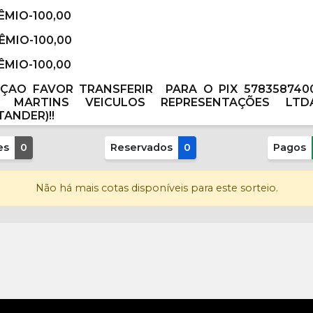
RÊMIO-100,00
RÊMIO-100,00
RÊMIO-100,00
NÇAO FAVOR TRANSFERIR PARA O
PIX 578358740
J MARTINS VEICULOS REPRESENTAÇÕES LTDA 
TANDER)!!
es
0
Reservados
0
Pagos
Não há mais cotas disponíveis para este sorteio.
Participar
R$
0,00