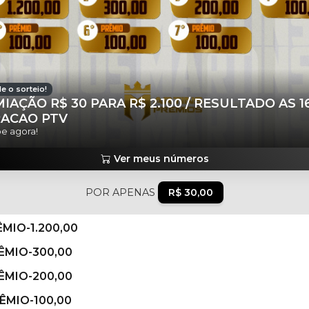
e o sorteio!
IAÇÃO R$ 30 PARA R$ 2.100 / RESULTADO AS 1
RACAO PTV
pe agora!
Ver meus números
POR APENAS
R$ 30,00
ÊMIO-1.200,00
RÊMIO-300,00
RÊMIO-200,00
RÊMIO-100,00