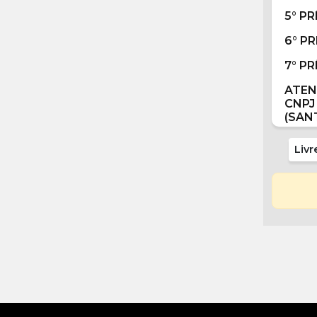
5° P
6° P
7° P
ATE
CNP
(SAN
Livr