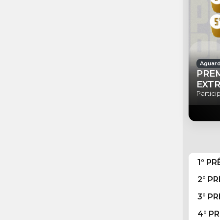
Aguard
PREM
EXT
Partici
1° PR
2° P
3° P
4° P