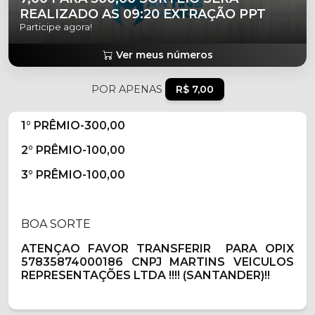
REALIZADO AS 09:20 EXTRAÇÃO PPT
Participe agora!
Ver meus números
POR APENAS
R$ 7,00
1° PRÊMIO-300,00
2° PRÊMIO-100,00
3° PRÊMIO-100,00
BOA SORTE
ATENÇAO FAVOR TRANSFERIR PARA O
PIX
57835874000186 CNPJ MARTINS VEICULOS
REPRESENTAÇÕES LTDA !!!! (SANTANDER)!!