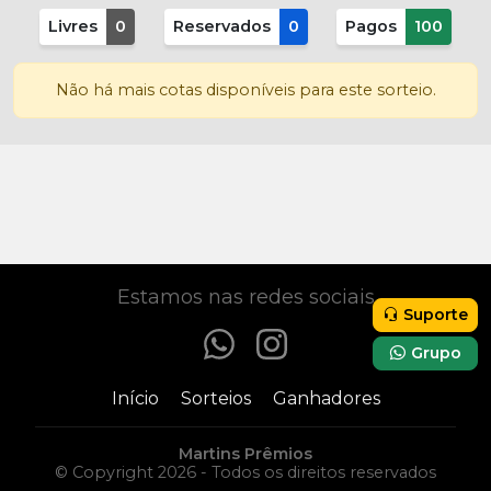
Livres
0
Reservados
0
Pagos
100
Não há mais cotas disponíveis para este sorteio.
Participar
R$
0,00
Estamos nas redes sociais
Suporte
Grupo
Início
Sorteios
Ganhadores
Martins Prêmios
© Copyright 2026 - Todos os direitos reservados